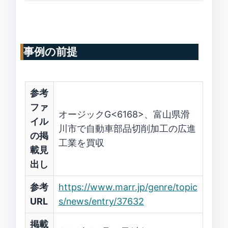
事例の前提
参考
ファ
オージックG<6168>、富山県滑
イル
川市で自動車部品切削加工の広進
の掲
工業を買収
載見
出し
参考
https://www.marr.jp/genre/topic
URL
s/news/entry/37632
掲載