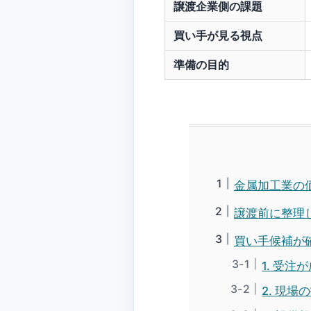
譲渡企業側の課題
買い手が見る視点
準備の目的
金属加工業の
譲渡前に整理
買い手候補が
1. 受
2. 現