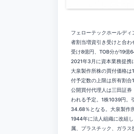
フェローテックホールディ
者割当増資引き受けと合わせ
受け8億円、TOB分が19
2021年3月に資本業務提
大泉製作所株の買付価格は1株
付予定数の上限は所有割合17
公開買付代理人は三田証券
われる予定。1株1039円
34.68％となる。大泉製
1944年に法人組織に改組
属、プラスチック、ガラス