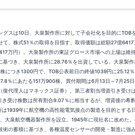
ングスは10日、大泉製作所に対して子会社化を目的にTOB
て、株式51％の取得を目指す。取得価額は総額27億641
億6417万円）。大泉製作所の東証グロース市場への上場は
携に基づき、大泉製作所に28.76％を出資している。大泉製
につき1300円で、TOB公表前日の終値1039円に25.1
.8％にあたる151万900株。買付期間は6月13日～7月25
（復代理人はマネックス証券）。第三者割当増資引き受けは
。引き受け株数は所有割合9.07％に相当するが、増資後の
作所は1939年に航空機の高性能電気接点の製造を目的とす
し、大泉航空機器製作所を設立。1945年に現社名に改めた
技術の蓄積に基づき、各種温度センサーの開発・製造に強みを