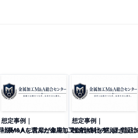
想定事例｜
想定事例｜
早期M&Aを選んだ金属加工会社
社長一人に営業が集中していた会社の引継ぎ設計
検査体制を整えた部品