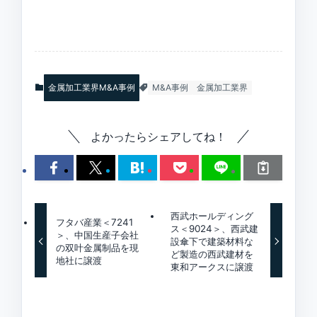
金属加工業界M&A事例
M&A事例
金属加工業界
よかったらシェアしてね！
西武ホールディング
フタバ産業＜7241
ス＜9024＞、西武建
＞、中国生産子会社
設傘下で建築材料な
の双叶金属制品を現
ど製造の西武建材を
地社に譲渡
東和アークスに譲渡