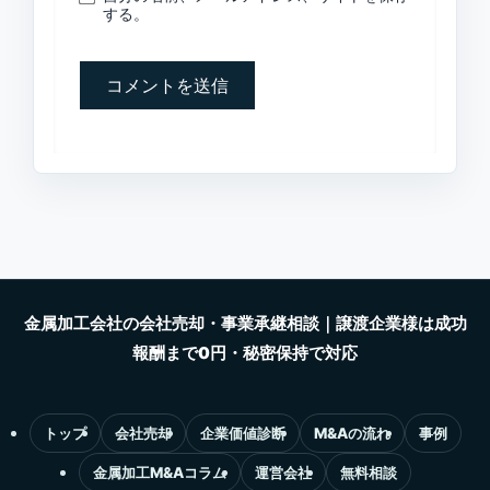
する。
トップ
会社売却
企業価値診断
M&Aの流れ
事例
金属加工M&Aコラム
運営会社
無料相談