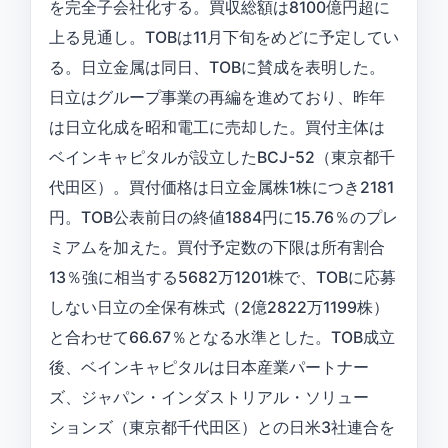
を完全子会社化する。買収総額は8100億円超に
上る見通し。TOBは11月下旬をめどに予定してい
る。日立金属は同日、TOBに賛成を表明した。
日立はグループ事業の再編を進めており、昨年
は日立化成を昭和電工に売却した。買付主体は
ベインキャピタルが設立したBCJ-52（東京都千
代田区）。買付価格は日立金属株1株につき2181
円。TOB公表前日の終値1884円に15.76％のプレ
ミアムを加えた。買付予定数の下限は所有割合
13％強に相当する5682万1201株で、TOBに応募
しない日立の全保有株式（2億2822万1199株）
と合わせて66.67％となる水準とした。TOB成立
後、ベインキャピタルは日本産業パートナー
ズ、ジャパン・インダストリアル・ソリュー
ションズ（東京都千代田区）との日米3社連合を