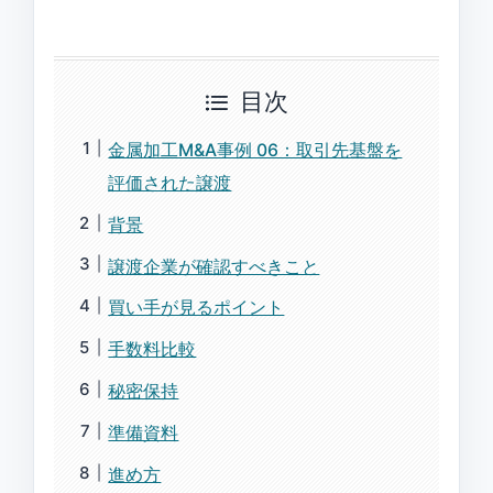
目次
金属加工M&A事例 06：取引先基盤を
評価された譲渡
背景
譲渡企業が確認すべきこと
買い手が見るポイント
手数料比較
秘密保持
準備資料
進め方