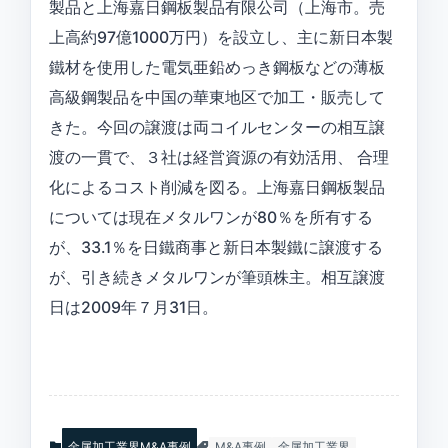
製品と上海嘉日鋼板製品有限公司（上海市。売
上高約97億1000万円）を設立し、主に新日本製
鐵材を使用した電気亜鉛めっき鋼板などの薄板
高級鋼製品を中国の華東地区で加工・販売して
きた。今回の譲渡は両コイルセンターの相互譲
渡の一貫で、３社は経営資源の有効活用、 合理
化によるコスト削減を図る。上海嘉日鋼板製品
については現在メタルワンが80％を所有する
が、33.1％を日鐵商事と新日本製鐵に譲渡する
が、引き続きメタルワンが筆頭株主。相互譲渡
日は2009年７月31日。
金属加工業界M&A事例
M&A事例
金属加工業界