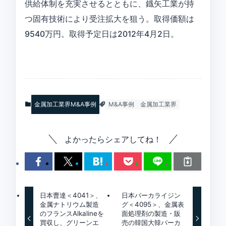
供給体制を充実させるとともに、鐡矢工業が持
つ固有技術により受注拡大を狙う。取得価額は
9540万円。取得予定日は2012年4月2日。
金属加工業界M&A事例
M&A事例
金属加工業界
よかったらシェアしてね！
日本曹達＜4041＞、
日本パーカライジン
金属ナトリウム製造
グ＜4095＞、金属表
のフランスAlkalineを
面処理剤の製造・販
買収し、グリーンエ
売の韓国大韓パーカ